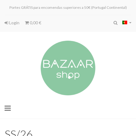
Portes GRÁTIS para encomendas superiores a 50€ (Portugal Continental)
Login
0,00 €
Toggle
navigation
SS/26