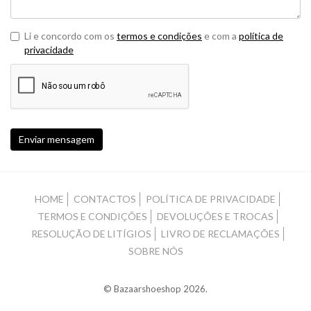
Li e concordo com os
termos e condições
e com a
política de
privacidade
Enviar mensagem
HOME
CONTACTOS
POLÍTICA DE PRIVACIDADE
TERMOS E CONDIÇÕES
DEVOLUÇÕES E TROCAS
RESOLUÇÃO DE LITÍGIOS
LIVRO DE RECLAMAÇÕES
SOBRE NÓS
© Bazaarshoeshop 2026.