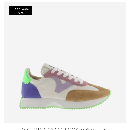
PROMOÇÃO
-
50
%
VICTORIA 134113 COSMOS VERDE